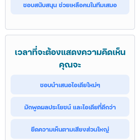
ชอบสนับสนุน ช่วยเหลือคนในทีมเสมอ
เวลาที่จะต้องแสดงความคิดเห็น
คุณจะ
ชอบนำเสนอไอเดียใหม่ๆ
มักพูดผลประโยชน์ และไอเดียที่ดีกว่า
ยึดความเห็นตามเสียงส่วนใหญ่