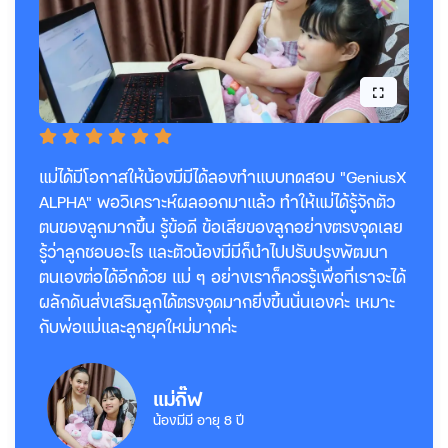
แม่ได้มีโอกาสให้น้องมีมีได้ลองทำแบบทดสอบ "GeniusX
ALPHA" พอวิเคราะห์ผลออกมาแล้ว ทำให้แม่ได้รู้จักตัว
ตนของลูกมากขึ้น รู้ข้อดี ข้อเสียของลูกอย่างตรงจุดเลย
รู้ว่าลูกชอบอะไร และตัวน้องมีมีก็นำไปปรับปรุงพัฒนา
ตนเองต่อได้อีกด้วย แม่ ๆ อย่างเราก็ควรรู้เพื่อที่เราจะได้
ผลักดันส่งเสริมลูกได้ตรงจุดมากยิ่งขึ้นนั่นเองค่ะ เหมาะ
กับพ่อแม่และลูกยุคใหม่มากค่ะ
แม่กิ๊ฟ
น้องมีมี อายุ 8 ปี