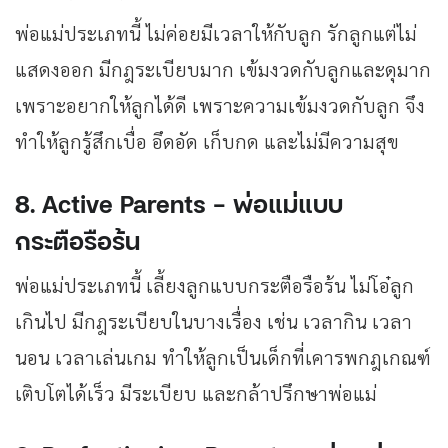
พ่อแม่ประเภทนี้ ไม่ค่อยมีเวลาให้กับลูก รักลูกแต่ไม่
แสดงออก มีกฎระเบียบมาก เข้มงวดกับลูกและดุมาก
เพราะอยากให้ลูกได้ดี เพราะความเข้มงวดกับลูก จึง
ทำให้ลูกรู้สึกเบื่อ อึดอัด เก็บกด และไม่มีความสุข
8. Active Parents - พ่อแม่แบบ
กระตือรือร้น
พ่อแม่ประเภทนี้ เลี้ยงลูกแบบกระตือรือร้น ไม่โอ๋ลูก
เกินไป มีกฎระเบียบในบางเรื่อง เช่น เวลากิน เวลา
นอน เวลาเล่นเกม ทำให้ลูกเป็นเด็กที่เคารพกฎเกณฑ์
เติบโตได้เร็ว มีระเบียบ และกล้าปรึกษาพ่อแม่