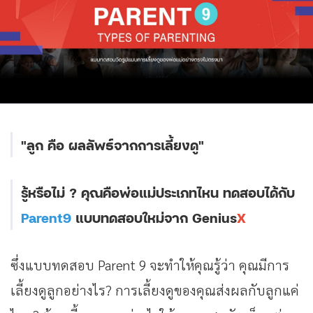
"ลูก คือ ผลลัพธ์จากการเลี้ยงดู"
รู้หรือไม่ ? คุณคือพ่อแม่ประเภทไหน ทดสอบได้กับ
Parent9
แบบทดสอบใหม่จาก Genius
X
ซึ่งแบบทดสอบ Parent 9 จะทำให้คุณรู้ว่า คุณมีการ
เลี้ยงดูลูกอย่างไร? การเลี้ยงดูของคุณส่งผลกับลูกแค่