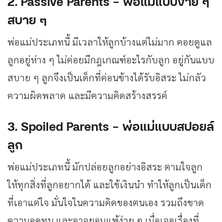
2. Passive Parents - พ่อแม่แบบง่าย ๆ
สบาย ๆ
พ่อแม่ประเภทนี้ มีเวลาให้ลูกบ้างแต่ไม่มาก คอยดูแล
ลูกอยู่ห่าง ๆ ไม่ค่อยมีกฎเกณฑ์อะไรกับลูก อยู่กันแบบ
สบาย ๆ ลูกจึงเป็นเด็กที่ค่อนข้างได้รับอิสระ ไม่กลัว
ความผิดพลาด และมีความคิดสร้างสรรค์
3. Spoiled Parents - พ่อแม่แบบสปอยล์
ลูก
พ่อแม่ประเภทนี้ มักปล่อยลูกอย่างอิสระ ตามใจลูก
ให้ทุกสิ่งที่ลูกอยากได้ และใช้เงินนำ ทำให้ลูกเป็นเด็ก
ที่เอาแต่ใจ มั่นใจในความคิดของตนเอง รวมถึงขาด
ความอดทน และอาจยอมแพ้ง่าย ๆ เมื่อเจอเรื่องที่