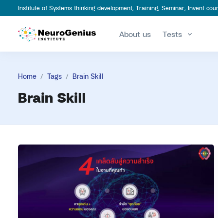
Institute of Systems thinking development, Training, Seminar, Invent c
About us
Tests
Home
Tags
Brain Skill
Brain Skill